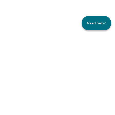
Need help?
235 Montgomery Street | Suite 930 | San
Francisco, CA 94104
800.445.8106 toll-free | 415.434.3388 local