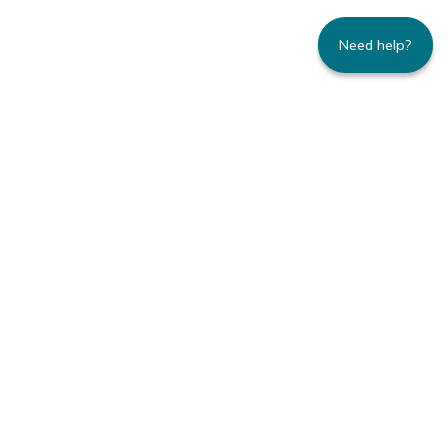
Need help?
235 Montgomery Street | Suite 930 | San
Francisco, CA 94104
800.445.8106 toll-free | 415.434.3388 local
Copyright © 1996-2026 Family Caregiver