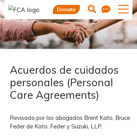
Skip to main content
Skip to sidebar options
Feedb
Search
Donate
Acuerdos de cuidados
personales (Personal
Care Agreements)
Revisado por los abogados Brent Kato, Bruce
Feder de Kato, Feder y Suzuki, LLP.