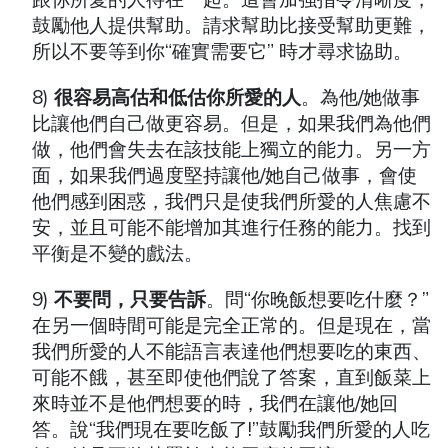
鼓勵他人提供幫助。請求幫助比接受幫助更難，
所以不要等到你“確實需要它” 時才尋求協助。
8)
很容易高估和低估你所愛的人
。為他/她做事
比讓他們自己做更容易。但是，如果我們為他們
做，他們會失去在該技能上獨立的能力。另一方
面，如果我們過度堅持讓他/她自己做事，會使
他們感到困惑，我們只是使我們所愛的人焦慮不
安，並且可能不能增加其進行任務的能力。找到
平衡是不變的戲法。
9)
不要問，只要告訴
。問“你晚飯想要吃什麼？”
在另一個時間可能是完全正常的。但是現在，當
我們所愛的人不能語言表達他們想要吃的東西、
可能不餓，甚至即使他們說了答案，直到飯菜上
來時並不是他們想要的時，我們在讓他/她回
答。說“我們現在要吃飯了!”鼓勵我們所愛的人吃