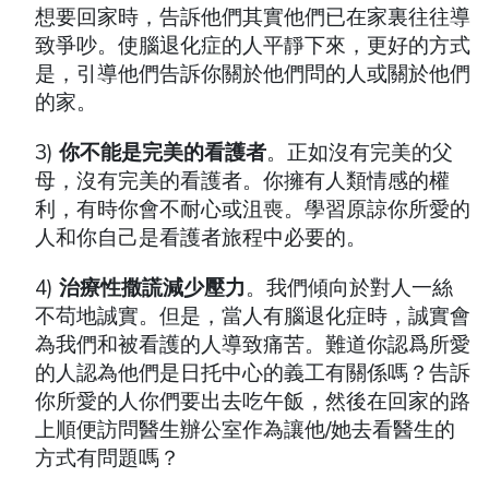
想要回家時，告訴他們其實他們已在家裏往往導
致爭吵。使腦退化症的人平靜下來，更好的方式
是，引導他們告訴你關於他們問的人或關於他們
的家。
3)
你不能是完美的看護者
。正如沒有完美的父
母，沒有完美的看護者。你擁有人類情感的權
利，有時你會不耐心或沮喪。學習原諒你所愛的
人和你自己是看護者旅程中必要的。
4)
治療性撒謊減少壓力
。我們傾向於對人一絲
不苟地誠實。但是，當人有腦退化症時，誠實會
為我們和被看護的人導致痛苦。難道你認爲所愛
的人認為他們是日托中心的義工有關係嗎？告訴
你所愛的人你們要出去吃午飯，然後在回家的路
上順便訪問醫生辦公室作為讓他/她去看醫生的
方式有問題嗎？