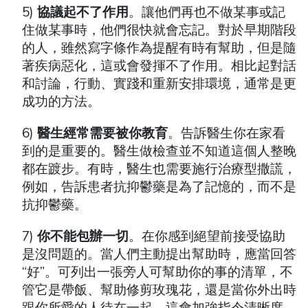
5)
協議起不了作用
。讓他們再也不做某事或記
住做某事時，他們很快就會忘記。對於早期階段
的人，雖然寫字條作為提醒有時有幫助，但是隨
著疾病惡化，這或會發揮不了作用。相比起對話
和討論，行動、實踐和重新安排環境，通常是更
成功的方法。
6)
醫生經常需要被你教育
。告訴醫生你在家看
到的是重要的。醫生做檢查並不知道這個人整晚
都在踱步。有時，醫生也需要施行治療型撒謊，
例如，告訴患者抗抑鬱藥是為了記憶的，而不是
抗抑鬱藥。
7)
你不能包辦一切
。在你感到絕望前接受協助
是沒問題的。當人們主動提出幫助時，應當回答
“好”。可列出一張旁人可幫助你的事的清單，不
管它是帶飯、幫助修剪玫瑰花，還是當你外出時
跟你所愛的人待在一起。這會加強指令清晰度，