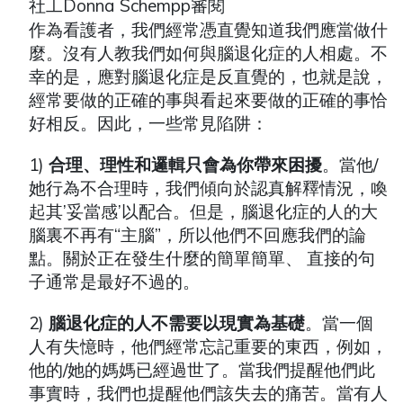
社工Donna Schempp審閱
作為看護者，我們經常憑直覺知道我們應當做什
麼。沒有人教我們如何與腦退化症的人相處。不
幸的是，應對腦退化症是反直覺的，也就是說，
經常要做的正確的事與看起來要做的正確的事恰
好相反。因此，一些常見陷阱：
1)
合理、理性和邏輯只會為你帶來困擾
。當他/
她行為不合理時，我們傾向於認真解釋情況，喚
起其’妥當感’以配合。但是，腦退化症的人的大
腦裏不再有“主腦”，所以他們不回應我們的論
點。關於正在發生什麼的簡單簡單、 直接的句
子通常是最好不過的。
2)
腦退化症的人不需要以現實為基礎
。當一個
人有失憶時，他們經常忘記重要的東西，例如，
他的/她的媽媽已經過世了。當我們提醒他們此
事實時，我們也提醒他們該失去的痛苦。當有人