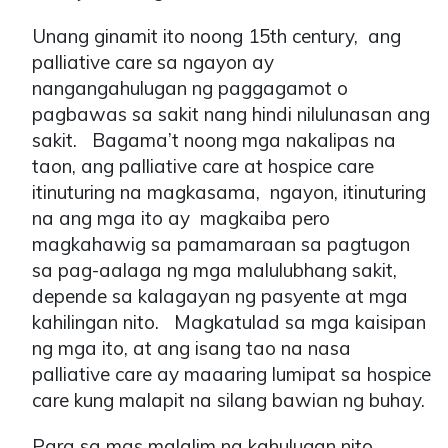
Unang ginamit ito noong 15th century, ang
palliative care sa ngayon ay
nangangahulugan ng paggagamot o
pagbawas sa sakit nang hindi nilulunasan ang
sakit. Bagama’t noong mga nakalipas na
taon, ang palliative care at hospice care
itinuturing na magkasama, ngayon, itinuturing
na ang mga ito ay magkaiba pero
magkahawig sa pamamaraan sa pagtugon
sa pag-aalaga ng mga malulubhang sakit,
depende sa kalagayan ng pasyente at mga
kahilingan nito. Magkatulad sa mga kaisipan
ng mga ito, at ang isang tao na nasa
palliative care ay maaaring lumipat sa hospice
care kung malapit na silang bawian ng buhay.
Para sa mas malalim na kahulugan nito,