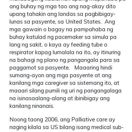
ang buhay ng mga tao ang nag-akay dito
upang tahakin ang landas sa pagbibigay-
lunas sa pasyente, sa United States. Ang
mga gawain o bagay na pampahaba ng
buhay katulad ng pacemaker sa simula pa
lang ng sakit, o kaya ay feeding tube o
respirator kapag lumalala na ito, ay itinuring
na bahagi ng plano ng pangangala para sa
paggamot sa pasyente. Maaaring hindi
sumang-ayon ang mga pasyente at ang
kanilang mga caregiver sa sistemang ito, at
maaari silang pumili ng uri ng pangangalaga
na isinasaalang-alang at ibinibigay ang
kanilang ninanais.
Noong taong 2006, ang Palliative care ay
naging kilala sa US bilang isang medical sub-