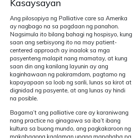
Kasaysayan
Ang pilosopiya ng Palliative care sa Amerika
ay nagbago na sa pagdaan ng panahon.
Nagsimula ito bilang bahagi ng hospisyo, kung
saan ang serbisyong ito na may patient-
centered approach ay inaalok sa mga
pasyenteng malapit nang mamatay, at kung
saan din ang kanilang layunin ay ang
kaginhawaan ng pakiramdam, pagtamo ng
kapayapaan sa loob ng sarili, lunas sa kirot at
dignidad ng pasyente, at ang lunas ay hindi
na posible.
Bagama’t ang palliative care ay karaniwang
nang practice na ginagawa sa iba’t ibang
kultura sa buong mundo, ang pagkakaroon ng
makabagong kaalaman upang mapahaba pa