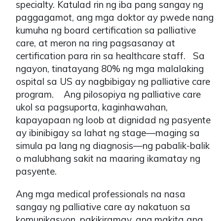
specialty. Katulad rin ng iba pang sangay ng
paggagamot, ang mga doktor ay pwede nang
kumuha ng board certification sa palliative
care, at meron na ring pagsasanay at
certification para rin sa healthcare staff. Sa
ngayon, tinatayang 80% ng mga malalaking
ospital sa US ay nagbibigay ng palliative care
program. Ang pilosopiya ng palliative care
ukol sa pagsuporta, kaginhawahan,
kapayapaan ng loob at dignidad ng pasyente
ay ibinibigay sa lahat ng stage—maging sa
simula pa lang ng diagnosis—ng pabalik-balik
o malubhang sakit na maaring ikamatay ng
pasyente.
Ang mga medical professionals na nasa
sangay ng palliative care ay nakatuon sa
komunikasyon, pakikiramay, ang makita ang