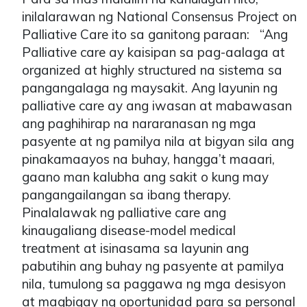
inilalarawan ng National Consensus Project on
Palliative Care ito sa ganitong paraan: “Ang
Palliative care ay kaisipan sa pag-aalaga at
organized at highly structured na sistema sa
pangangalaga ng maysakit. Ang layunin ng
palliative care ay ang iwasan at mabawasan
ang paghihirap na nararanasan ng mga
pasyente at ng pamilya nila at bigyan sila ang
pinakamaayos na buhay, hangga’t maaari,
gaano man kalubha ang sakit o kung may
pangangailangan sa ibang therapy.
Pinalalawak ng palliative care ang
kinaugaliang disease-model medical
treatment at isinasama sa layunin ang
pabutihin ang buhay ng pasyente at pamilya
nila, tumulong sa paggawa ng mga desisyon
at magbigay ng oportunidad para sa personal