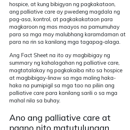
hospice, at kung bibigyan ng pagkakataon,
ang palliative care ay pwedeng magdala ng
pag-asa, kontrol, at pagkakakataon para
magkaroon ng mas maayos na pamumuhay
para sa mga may malubhang karamdaman at
para na rin sa kanilang mga tagapag-alaga.
Ang Fact Sheet na ito ay magbibigay ng
summary ng kahalagahan ng palliative care,
magtatalakay ng pagkakaiba nito sa hospice
at magbibigay-linaw sa mga maling haka-
haka na pumipigil sa mga tao na piliin ang
palliative care para kanilang sarili o sa mga
mahal nila sa buhay.
Ano ang palliative care at
paano nito matutulungan