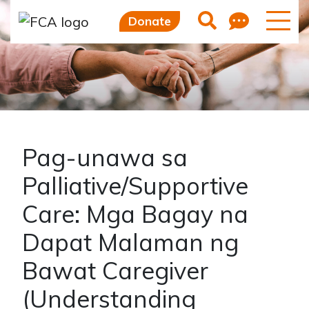
Skip to main content
Skip to sidebar options
Feedb
Search
Donate
Pag-unawa sa
Palliative/Supportive
Care: Mga Bagay na
Dapat Malaman ng
Bawat Caregiver
(Understanding