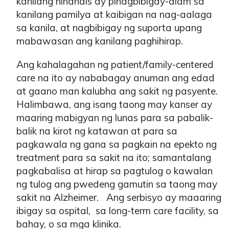
kanilang ninanais ay pinagbibigay-alam sa
kanilang pamilya at kaibigan na nag-aalaga
sa kanila, at nagbibigay ng suporta upang
mabawasan ang kanilang paghihirap.
Ang kahalagahan ng patient/family-centered
care na ito ay nababagay anuman ang edad
at gaano man kalubha ang sakit ng pasyente.
Halimbawa, ang isang taong may kanser ay
maaring mabigyan ng lunas para sa pabalik-
balik na kirot ng katawan at para sa
pagkawala ng gana sa pagkain na epekto ng
treatment para sa sakit na ito; samantalang
pagkabalisa at hirap sa pagtulog o kawalan
ng tulog ang pwedeng gamutin sa taong may
sakit na Alzheimer. Ang serbisyo ay maaaring
ibigay sa ospital, sa long-term care facility, sa
bahay, o sa mga klinika.