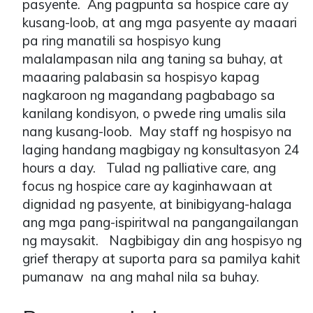
pasyente. Ang pagpunta sa hospice care ay
kusang-loob, at ang mga pasyente ay maaari
pa ring manatili sa hospisyo kung
malalampasan nila ang taning sa buhay, at
maaaring palabasin sa hospisyo kapag
nagkaroon ng magandang pagbabago sa
kanilang kondisyon, o pwede ring umalis sila
nang kusang-loob. May staff ng hospisyo na
laging handang magbigay ng konsultasyon 24
hours a day. Tulad ng palliative care, ang
focus ng hospice care ay kaginhawaan at
dignidad ng pasyente, at binibigyang-halaga
ang mga pang-ispiritwal na pangangailangan
ng maysakit. Nagbibigay din ang hospisyo ng
grief therapy at suporta para sa pamilya kahit
pumanaw na ang mahal nila sa buhay.