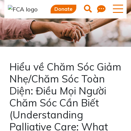
Skip to main content
Skip to sidebar options
Feedb
Search
Donate
Hiểu về Chăm Sóc Giảm
Nhẹ/Chăm Sóc Toàn
Diện: Điều Mọi Người
Chăm Sóc Cần Biết
(Understanding
Palliative Care: What