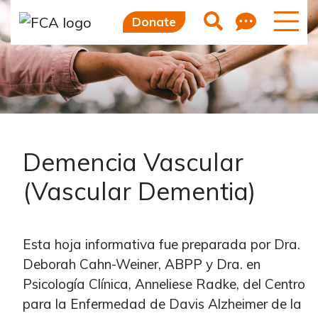
Skip to main content
Skip to sidebar options
Feedb
Search
Donate
Demencia Vascular
(Vascular Dementia)
Esta hoja informativa fue preparada por Dra.
Deborah Cahn-Weiner, ABPP y Dra. en
Psicología Clínica, Anneliese Radke, del Centro
para la Enfermedad de Davis Alzheimer de la