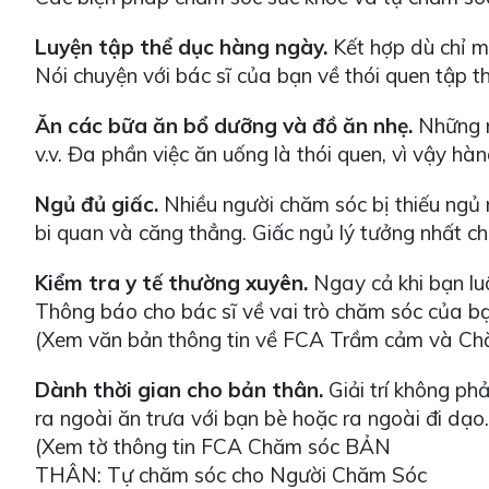
Luyện tập thể dục hàng ngày.
Kết hợp dù chỉ mộ
Nói chuyện với bác sĩ của bạn về thói quen tập t
Ăn các bữa ăn bổ dưỡng và đồ ăn nhẹ.
Những n
v.v. Đa phần việc ăn uống là thói quen, vì vậy h
Ngủ đủ giấc.
Nhiều người chăm sóc bị thiếu ngủ m
bi quan và căng thẳng. Giấc ngủ lý tưởng nhất c
Kiểm tra y tế thường xuyên.
Ngay cả khi bạn luô
Thông báo cho bác sĩ về vai trò chăm sóc của bạ
(Xem văn bản thông tin về FCA Trầm cảm và Ch
Dành thời gian cho bản thân.
Giải trí không phả
ra ngoài ăn trưa với bạn bè hoặc ra ngoài đi dạo.
(Xem tờ thông tin FCA Chăm sóc BẢN
THÂN: Tự chăm sóc cho Người Chăm Sóc