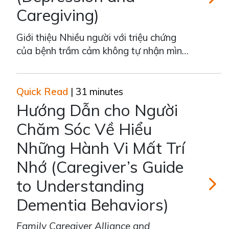
Caregiving)
Bệnh Trầ
Giới thiệu Nhiều người với triệu chứng
của bệnh trầm cảm không tự nhận mình
bị trầm cảm. Một số người không tự
nhận thức những triệu chứng này, trong
khi những người khác có thể gặp khó
Quick Read
| 31 minutes
khăn trong việc thừa nhận mình bị trầm
Hướng Dẫn cho Người
cảm. Đây có lẽ là một vấn đề tế
Chăm Sóc Về Hiểu
Những Hành Vi Mất Trí
Nhớ (Caregiver’s Guide
to Understanding
Dementia Behaviors)
Family Caregiver
Alliance
and