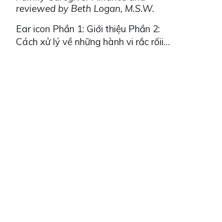
reviewed by Beth Logan, M.S.W.
Hướng Dẫ
Ear icon Phần 1: Giới thiệu Phần 2:
Cách xử lý về những hành vi rắc rốii
Phần 3: Cách xử lý về những hành vi
tiếp tục rắc rối Giới thiệu Chăm sóc
người thân bị bệnh sa sút trí tuệ đặt ra
nhiều thách thức cho gia đình và người
chăm sóc. Những người bị bệnh