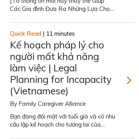
[Tờ thông tin mới này thay thế Giúp
Các Gia đình Đưa Ra Những Lựa Chọn
Chăm Sóc Hàng Ngày và Những Lựa
Chọn Chăm sóc Cộng đồng, 8/11/16]
Chẩn đoán bệnh sa sút trí tuệ hoặc vô
Quick Read
| 11 minutes
hiệu hóa tình trạng sức khỏe đánh dấu
Kế hoạch pháp lý cho
một giai đoạn mới trong cuộc sống của
người mất khả năng
bạn v
làm việc | Legal
Planning for Incapacity
(Vietnamese)
By Family Caregiver Alliance
Kế hoạch
Bạn đang đối mặt với tuổi già và có nhu
cầu lập kế hoạch cho tương lai của
mình, bạn phải đối mặt với việc phải