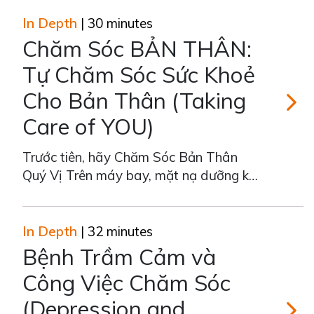
đưa ra quyết định pháp lý về nhiều khía
cạnh của cuộc sống. Những quyết định
In Depth
| 30 minutes
pháp lý này không chỉ bảo vệ bạn khỏi
Chăm Sóc BẢN THÂN:
việc một số người sẽ làm với
Tự Chăm Sóc Sức Khoẻ
Cho Bản Thân (Taking
Care of YOU)
Chăm Só
Trước tiên, hãy Chăm Sóc Bản Thân
Quý Vị Trên máy bay, mặt nạ dưỡng khí
hạ xuống trước mặt quý vị. Quý vị nên
làm gì? Như chúng ta đã biết, nguyên
tắc đầu tiên là đeo mặt nạ dưỡng khí
In Depth
| 32 minutes
cho quý vị trước khi giúp đỡ cho bất kỳ
Bệnh Trầm Cảm và
ai khác. Chỉ khi chúng ta giúp b
Công Việc Chăm Sóc
(Depression and