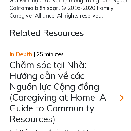
Gia Đình hợp tác với hệ thống Trung tâm Nguồn
California biên soạn. © 2016-2020 Family
Caregiver Alliance. All rights reserved.
Related Resources
In Depth
| 25 minutes
Chăm sóc tại Nhà:
Hướng dẫn về các
Nguồn lực Cộng đồng
(Caregiving at Home: A
Guide to Community
Resources)
Chăm sóc