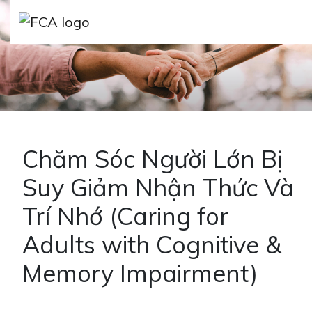
Skip to main content
Skip to sidebar options
Chăm Sóc Người Lớn Bị
Suy Giảm Nhận Thức Và
Trí Nhớ (Caring for
Adults with Cognitive &
Memory Impairment)